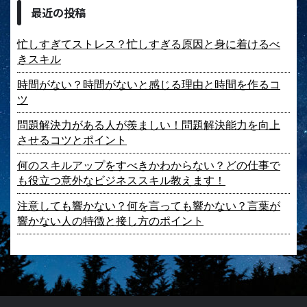
最近の投稿
忙しすぎてストレス？忙しすぎる原因と身に着けるべ
きスキル
時間がない？時間がないと感じる理由と時間を作るコ
ツ
問題解決力がある人が羨ましい！問題解決能力を向上
させるコツとポイント
何のスキルアップをすべきかわからない？どの仕事で
も役立つ意外なビジネススキル教えます！
注意しても響かない？何を言っても響かない？言葉が
響かない人の特徴と接し方のポイント